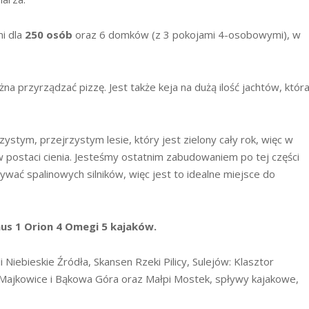
i dla
250 osób
oraz 6 domków (z 3 pokojami 4-osobowymi), w
a przyrządzać pizzę. Jest także keja na dużą ilość jachtów, któr
ystym, przejrzystym lesie, który jest zielony cały rok, więc w
 w postaci cienia. Jesteśmy ostatnim zabudowaniem po tej części
żywać spalinowych silników, więc jest to idealne miejsce do
nus 1 Orion 4 Omegi 5 kajaków.
 Niebieskie Źródła, Skansen Rzeki Pilicy, Sulejów: Klasztor
 Majkowice i Bąkowa Góra oraz Małpi Mostek, spływy kajakowe,