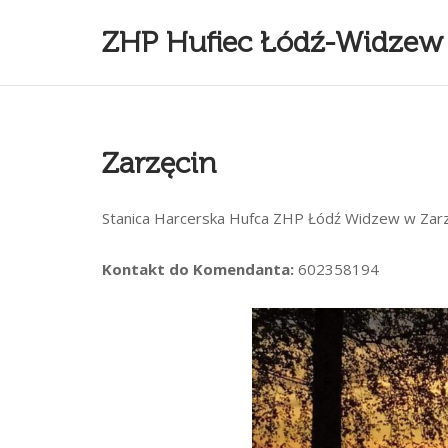
Skip
ZHP Hufiec Łódź-Widzew
to
content
Zarzęcin
Stanica Harcerska Hufca ZHP Łódź Widzew w Zarz
Kontakt do Komendanta:
602358194