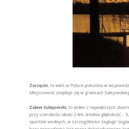
Zarzęcin
, to wieś w Polsce położona w wojewódz
Miejscowość znajduje się w granicach Sulejowski
Zalew Sulejowski
, to jeden z największych zbio
przy szerokości około 2 km, średnia głębokość – 3
sportów wodnych, w szczególności: żeglugi/ żeglar
baza prowadzona jest przez doświadczonego żeg