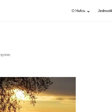
O Hufcu
Jednostk
ęcinie.